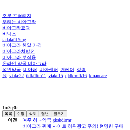
조루 프릴리지
뿌리는 비아그라
비아그라효과
비닉스
tadalafil 5mg
비아그라 한알 가격
비아그라처방전
비아그라 부작용
온라인 약국 비아그라
성인약국
비아탑
비아센터
맨케어
정력
원
viake22
tldkffltm11
viake15
qldkrmfk16
kmancare
1m3q3b
목록
수정
삭제
답변
글쓰기
이전
여주 하나약국 gkskdirrnr
비아그라 판매 사이트 허위광고 주의! 현명한 구매
-