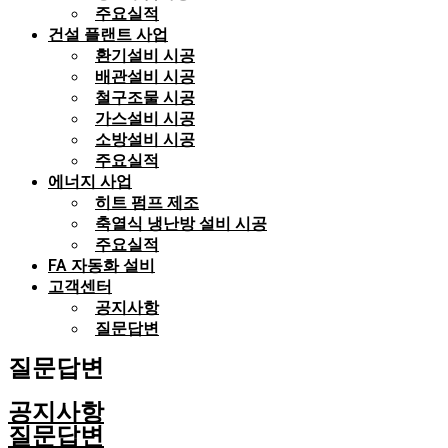
주요실적
건설 플랜트 사업
환기설비 시공
배관설비 시공
철구조물 시공
가스설비 시공
소방설비 시공
주요실적
에너지 사업
히트 펌프 제조
축열식 냉난방 설비 시공
주요실적
FA 자동화 설비
고객센터
공지사항
질문답변
질문답변
공지사항
질문답변