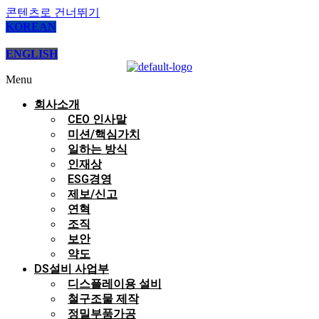
콘텐츠로 건너뛰기
KOREAN
ENGLISH
Menu
회사소개
CEO 인사말
미션/핵심가치
일하는 방식
인재상
ESG경영
제보/신고
연혁
조직
보안
약도
DS설비 사업부
디스플레이용 설비
철구조물 제작
정밀부품가공