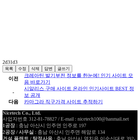
2d31d3
목록
수정
삭제
답변
글쓰기
크레아틴 발기부전 정보를 한눈에! 인기 사이트 모
이전
음 바로가기
시알리스 구매 사이트 온라인 인기사이트 BEST 정
-
보 공개
다음
카마그라 직구가격 사이트 추적하기
Nicetech Co., Ltd.
사업자번호 312-81-78827 / E-mail : nicetech100@hanmail.net
1공장
: 충남 아산시 인주면 인주로 197
2공장 / 사무실
: 충남 아산시 인주면 해암로 134
건설 플랜트 / 탕정사옥
: 충남 아산시 염치읍 이순신대로 392-