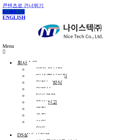
콘텐츠로 건너뛰기
KOREAN
ENGLISH
Menu
회사소개
CEO 인사말
미션/핵심가치
일하는 방식
인재상
ESG경영
제보/신고
연혁
조직
보안
약도
DS설비 사업부