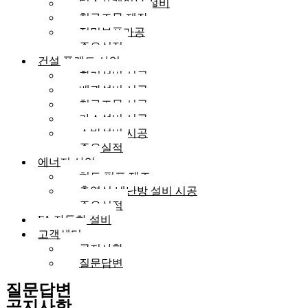
디스플레이용 설비
철구조물 제작
정밀부품가공
주요실적
건설 플랜트 사업
환기설비 시공
배관설비 시공
철구조물 시공
가스설비 시공
소방설비 시공
주요실적
에너지 사업
히트 펌프 제조
축열식 냉난방 설비 시공
주요실적
FA 자동화 설비
고객센터
공지사항
질문답변
질문답변
공지사항